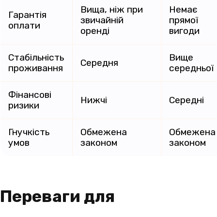
Вища, ніж при
Немає
Гарантія
звичайній
прямої
оплати
оренді
вигоди
Стабільність
Вище
Середня
проживання
середньої
Фінансові
Нижчі
Середні
ризики
Гнучкість
Обмежена
Обмежена
умов
законом
законом
Переваги для