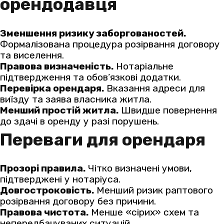
орендодавця
Зменшення ризику заборгованостей.
Формалізована процедура розірвання договору
та виселення.
Правова визначеність.
Нотаріальне
підтвердження та обов’язкові додатки.
Перевірка орендаря.
Вказання адреси для
виїзду та заява власника житла.
Менший простій житла.
Швидше повернення
до здачі в оренду у разі порушень.
Переваги для орендаря
Прозорі правила.
Чітко визначені умови,
підтверджені у нотаріуса.
Довгостроковість.
Менший ризик раптового
розірвання договору без причини.
Правова чистота.
Менше «сірих» схем та
непередбачуваних ситуацій.