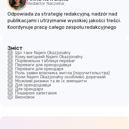
Redaktor Naczelna
Odpowiada za strategię redakcyjną, nadzór nad
publikacjami i utrzymanie wysokiej jakości treści.
Koordynuje pracę całego zespołu redakcyjnego
Зміст
Що таке Najem Okazjonalny
Кому вигідний Najem Okazjonalny
Порівняльна таблиця переваг
Переваги для орендодавця
Переваги для орендаря
Роль заяви власника житла (поручительства)
Коли Najem Okazjonalny особливо доречний
Можливі ризики та як їх зменшити
Для орендодавця
Для орендаря
Поширені запитання
Висновок