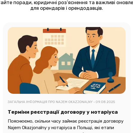
айте поради, юридичні роз’яснення та важливі оновл
для орендарів і орендодавців.
ЗАГАЛЬНА ІНФОРМАЦІЯ ПРО NAJEM OKAZJONALNY ·
09.08.2025
Терміни реєстрації договору у нотаріуса
Пояснюємо, скільки часу займає реєстрація договору
Najem Okazjonalny у нотаріуса в Польщі, які етапи