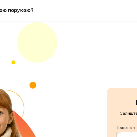
ajem Okazjonalny у Польщі. Без неї договір не відповідає вимогам з
ною порукою?
ся орендодавцем. Ненотаріальний варіант може бути достатнім, але
Залиште
Ваше ім'я