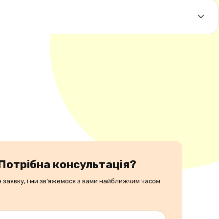
аконодавства.
 його прийняття залежить від вимог орендодавця.
Потрібна консультація?
 заявку, і ми зв’яжемося з вами найближчим часом