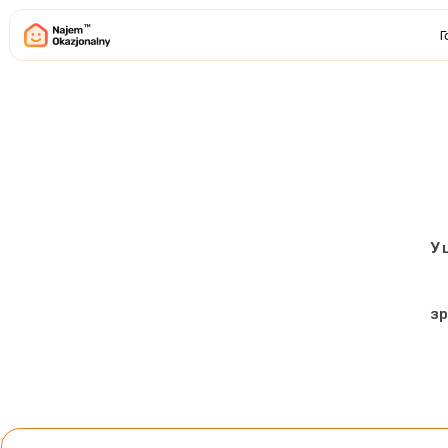
Г
У 
зр