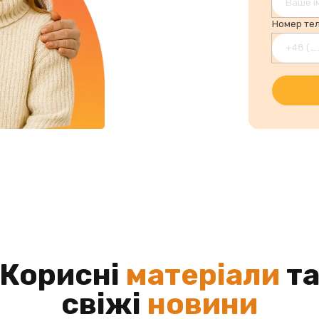
Номер те
Корисні
матеріали
т
свіжі
новини