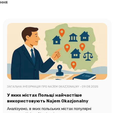
ення
ЗАГАЛЬНА ІНФОРМАЦІЯ ПРО NAJEM OKAZJONALNY ·
09.08.2025
У яких містах Польщі найчастіше
використовують Najem Okazjonalny
Аналізуємо, в яких польських містах популярні