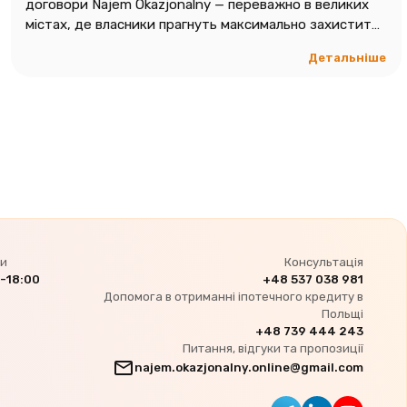
договори Najem Okazjonalny — переважно в великих
містах, де власники прагнуть максимально захистити
своє майно.
Детальніше
ни
Консультація
-18:00
+48 537 038 981
Допомога в отриманні іпотечного кредиту в
Польщі
+48 739 444 243
Питання, відгуки та пропозиції
najem.okazjonalny.online@gmail.com