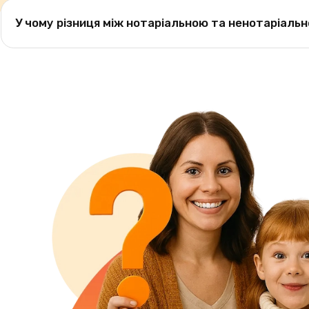
Так. Порука є обов’язковим документом для укладення договору N
У чому різниця між нотаріальною та ненотаріаль
Нотаріальна порука має вищу юридичну силу та часто вимагаєть