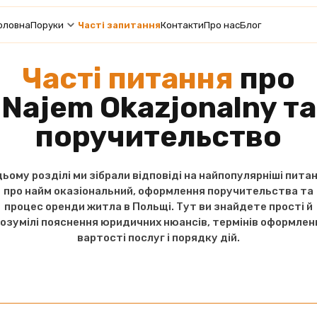
оловна
Поруки
Часті запитання
Контакти
Про нас
Блог
Часті питання
про
Najem Okazjonalny та
поручительство
цьому розділі ми зібрали відповіді на найпопулярніші пита
про найм оказіональний, оформлення поручительства та
процес оренди житла в Польщі. Тут ви знайдете прості й
озумілі пояснення юридичних нюансів, термінів оформлен
вартості послуг і порядку дій.