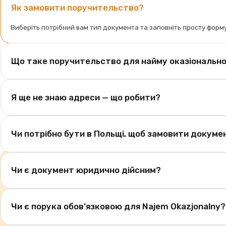
Як замовити поручительство?
Виберіть потрібний вам тип документа та заповніть просту форму
Що таке поручительство для найму оказіональн
Це офіційний документ, у якому власник іншої квартири підтвер
Я ще не знаю адреси — що робити?
okazjonalnego.
Ви можете замовити варіант поручительства з можливістю вписа
Чи потрібно бути в Польщі, щоб замовити докуме
Ні, усе оформлюється онлайн. Ви можете бути за межами Польщі
Чи є документ юридично дійсним?
Так, усі документи підготовлені юристом згідно з польським зак
Чи є порука обов’язковою для Najem Okazjonalny?