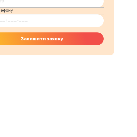
лефону
Залишити заявку
а