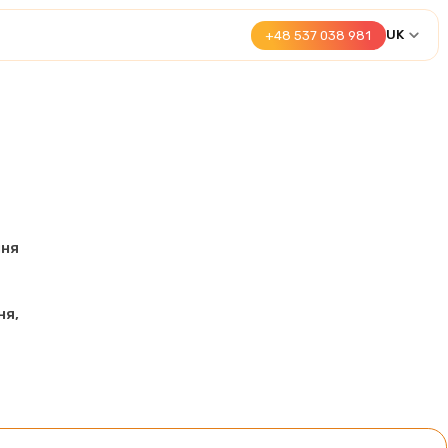
UK
+48 537 038 981
ння
ня,