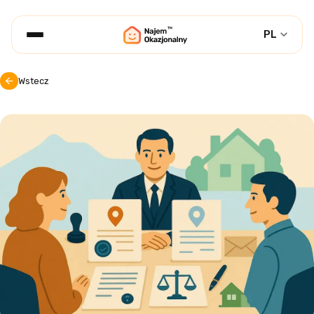
PL
Wstecz