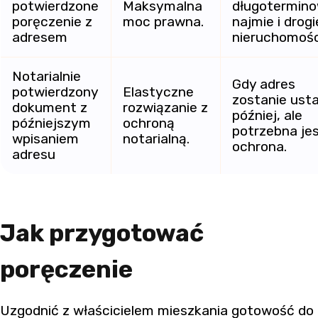
potwierdzone
Maksymalna
długotermin
poręczenie z
moc prawna.
najmie i drogi
adresem
nieruchomośc
Notarialnie
Gdy adres
potwierdzony
Elastyczne
zostanie ust
dokument z
rozwiązanie z
później, ale
późniejszym
ochroną
potrzebna je
wpisaniem
notarialną.
ochrona.
adresu
Jak przygotować
poręczenie
Uzgodnić z właścicielem mieszkania gotowość do