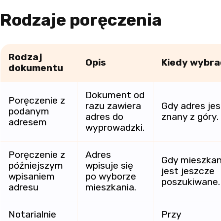
Rodzaje poręczenia
Rodzaj
Opis
Kiedy wybra
dokumentu
Dokument od
Poręczenie z
razu zawiera
Gdy adres jes
podanym
adres do
znany z góry.
adresem
wyprowadzki.
Poręczenie z
Adres
Gdy mieszkan
późniejszym
wpisuje się
jest jeszcze
wpisaniem
po wyborze
poszukiwane.
adresu
mieszkania.
Notarialnie
Przy