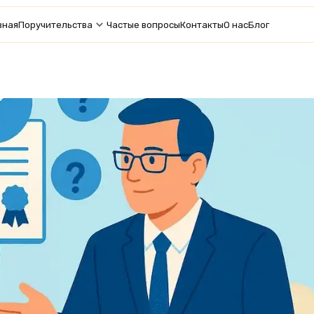
вная
Поручительства
Частые вопросы
Контакты
О нас
Блог